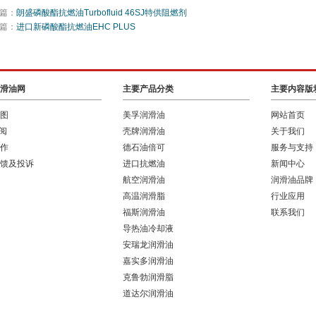
篇：
朗盛磷酸酯抗燃油Turbofluid 46SJ特供阻燃剂
篇：
进口新磷酸酯抗燃油EHC PLUS
滑油网
主要产品分类
主要内容版
图
美孚润滑油
网站首页
订阅
壳牌润滑油
关于我们
作
德石油倍可
服务与支持
馈及投诉
进口抗燃油
新闻中心
航空润滑油
润滑油品牌
高温润滑脂
行业应用
福斯润滑油
联系我们
导热油冷却液
安瑞龙润滑油
嘉实多润滑油
克鲁勃润滑脂
道达尔润滑油