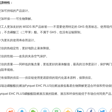
异特性：
加可持续的产品设计。
加环保——可生物降解。
工人更加友好的 MSDS 和产品标签——不需要使用特定的 GHS 危害标志。使用现
造，不含磷酸三（二甲苯）酯。不属于 GHS，也没有运输限制。
为更长的使用寿命而设计。
佳的热稳定性，更好地防止液体降级。
佳的性能——改良的夹杂空气保护。
佳的质量——同样低的氯含量，更低更好的液体酸值，最高的洁净度设计，保护阀门
电阻率规格。
有保障的供应——供应链使用更易获得的现代化基本原料，保障供应。
瑞达磷酸酯抗燃油Fyrquel EHC PLUS抗燃油液低毒易生物降解更适合环保和劳动
yrquel EHC PLUS磷酸酯阻燃液压液的阻燃、液压和环保性能优于市场任何同类产品