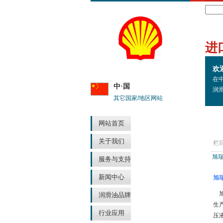
Search
进
欢
在
中·国
润
其它国家/地区网站
网站首页
关于我们
栏
旭
服务与支持
新闻中心
旭
旭
润滑油品牌
生
行业应用
压