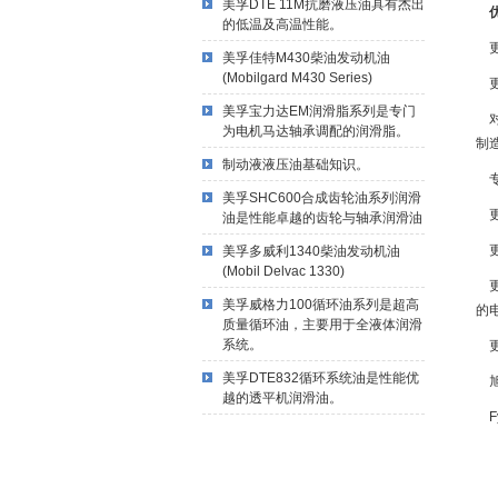
美孚DTE 11M抗磨液压油具有杰出
优
的低温及高温性能。
更
美孚佳特M430柴油发动机油
(Mobilgard M430 Series)
更
美孚宝力达EM润滑脂系列是专门
对
为电机马达轴承调配的润滑脂。
制
制动液液压油基础知识。
专
美孚SHC600合成齿轮油系列润滑
更
油是性能卓越的齿轮与轴承润滑油
更
美孚多威利1340柴油发动机油
(Mobil Delvac 1330)
更
美孚威格力100循环油系列是超高
的
质量循环油，主要用于全液体润滑
系统。
更
美孚DTE832循环系统油是性能优
旭
越的透平机润滑油。
F