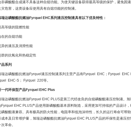
他非磷酸酯合成液不具备这种自熄功能。为使关键设备获得最高等级的保护，避免因液
火灾危害，这类设备应使用具有自熄功能的控制液。
瑞达磷酸酯抗燃油Fyrquel EHC系列液压控制液具有以下优良特性：
高等级的阻燃性能
在的自熄功能
异的液压及润滑性能
群的抗氧化和热稳定性
品系列
达磷酸酯抗燃油Fyrquel液压控制液系列主营产品有Fyrquel EHC；Fyrquel EHC 
rquel EHC-S； Fyrquel 220等。
代环保型产品Fyrquel EHC Plus
瑞达磷酸酯抗燃油Fyrquel EHC PLUS是第三代经改良的自熄磷酸酯液压控制液。
油Fyrquel EHC PLUS产品使用新磷酸酯基本原料制造，采用更加可持续的产品设计
代磷酸酯液兼容。具有极高的防火性能，电阻率和低泡沫特性，长久的运行寿命可帮助
成本及日常维护量，旭瑞达磷酸酯抗燃油Fyrquel EHC PLUS产品的环保性是液压控
一次革命。