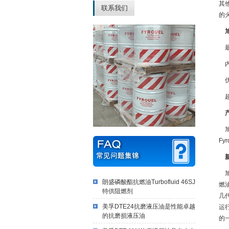
其
联系我们
的
旭
最
内
优
超
产
旭瑞
Fy
新一
旭
朗盛磷酸酯抗燃油Turbofluid 46SJ
燃
特供阻燃剂
几
美孚DTE24抗磨液压油是性能卓越
运行
的抗磨损液压油
的