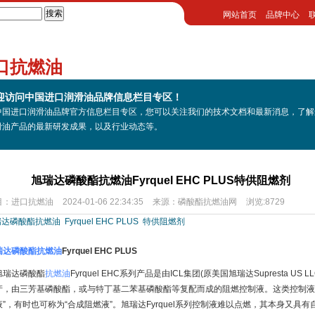
网站首页
品牌中心
口抗燃油
迎访问中国进口润滑油品牌信息栏目专区！
中国进口润滑油品牌官方信息栏目专区，您可以关注我们的技术文档和最新消息，了解
滑油产品的最新研发成果，以及行业动态等。
旭瑞达磷酸酯抗燃油Fyrquel EHC PLUS特供阻燃剂
目：
进口抗燃油
2024-01-06 22:34:35
来源：
磷酸酯抗燃油网
浏览:8729
瑞达磷酸酯抗燃油
Fyrquel EHC PLUS
特供阻燃剂
瑞达磷酸酯抗燃油
Fyrquel EHC PLUS
瑞达磷酸酯
抗燃油
Fyrquel EHC系列产品是由ICL集团(原美国旭瑞达Supresta US 
产，由三芳基磷酸酯，或与特丁基二苯基磷酸酯等复配而成的阻燃控制液。这类控制液
液”，有时也可称为“合成阻燃液”。旭瑞达Fyrquel系列控制液难以点燃，其本身又具