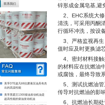
联系我们
锌形成金属皂基,避
2、EHC系统大
清洗，可采用丙酮
行循环冲洗，按设
3、严格监视再生
值时应及时更换滤
4、密封材料接触抗
的材料应在抗燃油中
或腐蚀，最终导致
5、测试抗燃油管系
美孚DTE超凡68抗磨液压油具有杰
出的高温性能
传导对抗燃油的影
美孚黑霸王1300柴油发动机油是
超高性能的柴油发动机油
6、抗燃油长期处