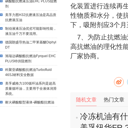
磷酸酯抗燃液压油EHC PLUS阻燃
化装置进行连续再
剂
性物质和水分，使
美孚力图H32抗磨液压油是高品质
抗磨液压油
下，吸附剂应3个月
制动液液压油优劣可能影响性能，
液压油千万不要混用。
7、为防止抗燃油
德国朗盛导热油二甲苯基醚Diphyl
高抗燃油的理化性
DT
厂家协商。
旭瑞达磷酸酯抗燃油Fyrquel EHC
PLUS特供阻燃剂
科聚亚磷酸酯抗燃油Turbofluid
46SJ材料安全数据
美孚威格力100循环油系列是超高
质量循环油，主要用于全液体润滑
系统。
随机文章
热门文章
耐火磷酸酯型液体-磷酸酯抗燃油
冷冻机油有什
美孚纽华FR 20