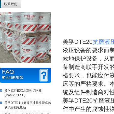
联系我们
美孚DTE20
抗磨液
液压设备的要求而制
效地保护设备，从
备制造商联手开发
格要求，也能应付
床等的严格要求。
美孚克特ESC水溶性切削液
统及组件制造商对
(Mobilcut ESC)
美孚DTE20抗磨
美孚DTE21抗磨液压油是性能卓越
的抗磨损液压油
作中产生的腐蚀性