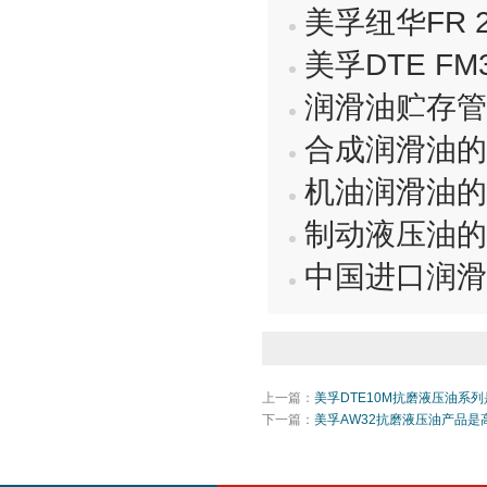
美孚纽华FR 20
美孚DTE F
润滑油贮存管
合成润滑油的
机油润滑油的
制动液压油的
中国进口润滑
上一篇：
美孚DTE10M抗磨液压油系
下一篇：
美孚AW32抗磨液压油产品是