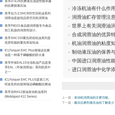
美孚DTE26抗磨液压油是性能卓越
的抗磨损液压油
冷冻机油有什么作
美孚拉力士SHC800空压机油系列
润滑油贮存管理注
润滑油是超优品质空压机润滑油
世界上有关润滑油
美孚FM101食品级润滑脂专为食品
加工机器的润滑而设计。
合成润滑油的优异
美孚SHC150重负荷齿轮油系列是
机油润滑油的粘度
优异性能的重负荷齿轮油
ICLFyrquel EHC Plus旭瑞达抗燃
制动液压油的保养
油是一种基于磷酸酯的防火液
中国进口润滑油性
美孚环保EAL15冷冻机油产品是美
孚EAL（环保润滑油）系列的其中
进口润滑油中化学
之一
ICLFyrquel EHC PLUS是第三代
经改良的自熄旭瑞达磷酸酯抗燃油
美孚佳特412柴油发动机油系列
(Mobilgard 412 Series)
上一篇：
发动机润滑油的主要功能。
下一篇：
极压抗磨剂液压油你了解多少