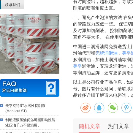
有时间溢出，越积越多，导致
联系我们
削液的喷嘴角度太直。
二、避免产生泡沫的方法 在
的管路压力应低一些。 保证
及时添加切削液。 控制切削液
直角不要太多。 在使用切削
中国进口润滑油网免费送货上
滑油代理和
壳牌润滑油
，
美孚
多润滑油，加德士润滑油等润
美孚
润滑油，安瑞龙润滑油，
等润滑油品牌，还有更多润滑
以上是公司行业产品信息，如
号、图片有什么疑问，请联系
品过多详细了解请来电咨询，
美孚克特ST水溶性切削液
(Mobilcut ST)
制动液液压油优劣可能影响性能，
液压油千万不要混用。
随机文章
热门文章