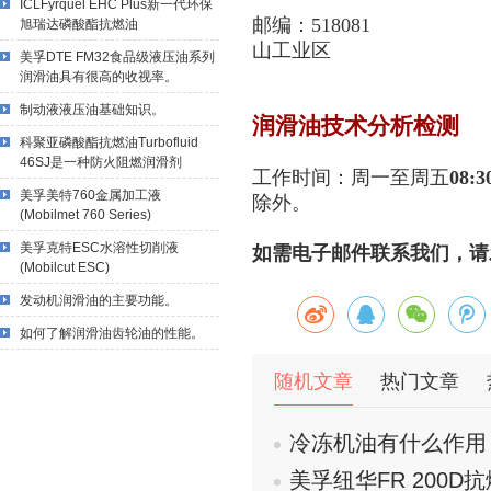
ICLFyrquel EHC Plus新一代环保
邮编：518081 
旭瑞达磷酸酯抗燃油
山工业区
美孚DTE FM32食品级液压油系列
润滑油具有很高的收视率。
制动液液压油基础知识。
润滑油技术分析检测
科聚亚磷酸酯抗燃油Turbofluid
46SJ是一种防火阻燃润滑剂
工作时间：周一至周五
08:3
美孚美特760金属加工液
除外。
(Mobilmet 760 Series)
美孚克特ESC水溶性切削液
如需电子邮件联系我们，请发送
(Mobilcut ESC)
发动机润滑油的主要功能。
如何了解润滑油齿轮油的性能。
随机文章
热门文章
冷冻机油有什么作用
美孚纽华FR 200D抗燃液压