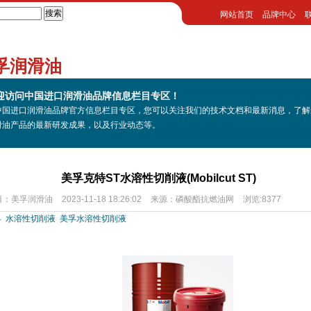
网站首页
品牌中心
孚润滑油
迎访问中国进口润滑油品牌信息栏目专区！
中国进口润滑油品牌官方信息栏目专区，您可以关注我们的技术文档和最新消息，了解
滑油产品的最新研发成果，以及行业动态等。
美孚克特ST水溶性切削液(Mobilcut ST)
目：
美孚润滑油
2023-11-18 18:26:02
来源：
磷酸酯抗燃油网
浏览:8377
孚
水溶性切削液
美孚水溶性切削液