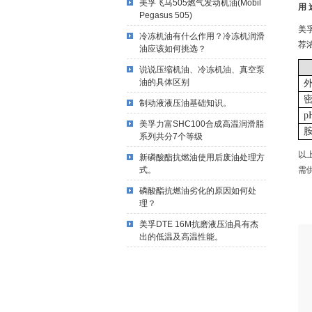
美孚飞马505燃气发动机油(Mobil
用 
Pegasus 505)
美
冷冻机油有什么作用？冷冻机润滑
荐浓
油应该如何挑选？
说说压缩机油、冷冻机油、真空泵
油的具体区别
外
密
制动液液压油基础知识。
p
美孚力富SHC100合成高温润滑脂
胺
系列共分7个等级
以
新磷酸酯抗燃油使用后废油处理方
式。
需
磷酸酯抗燃油劣化的原因如何处
理？
美孚DTE 16M抗磨液压油具有杰
出的低温及高温性能。