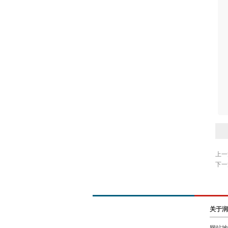
上一
下一
关于润