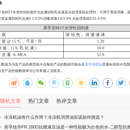
途
孚克特ST水溶性切削液作为金属切削乳化液及水处理系统处理剂，可用于系统消毒，
度金属切削乳化液0.1-0.5%消毒溶液3.0-5.0% 水处理系统0.01-0.5%
美孚克特
S
T
水溶性切削液
 观
琥 珀 色， 清 澈 液 体
 度
@ 15
ºC
， 千克
/
升
1.20
H
值，
(1
％ 乳 化 液
)
10.0
 含 量 ％
MEA
52.0
上数据为当前产品的典型值今后每批产品的数据可能会在
美孚润滑油
质量标准容许范围
供货产品性能数据请与公司客服人员联系。
随机文章
热门文章
热评文章
冷冻机油有什么作用？冷冻机润滑油应该如何挑选？
美孚纽华FR 200D抗燃液压油是一种性能极为出色的水-二醇型抗