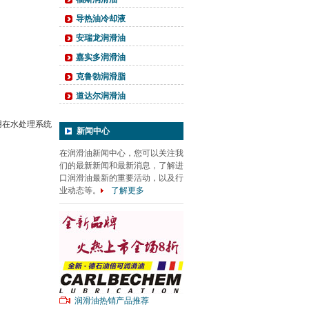
导热油冷却液
安瑞龙润滑油
嘉实多润滑油
克鲁勃润滑脂
道达尔润滑油
用在水处理系统
新闻中心
在润滑油新闻中心，您可以关注我
们的最新新闻和最新消息，了解进
口润滑油最新的重要活动，以及行
业动态等。
了解更多
润滑油热销产品推荐