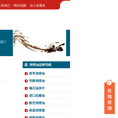
联系我们
网站地图
加入收藏夹
进口
润滑油品牌导航
美孚润滑油
壳牌润滑油
德石油倍可
进口抗燃油
航空润滑油
高温润滑脂
福斯润滑油