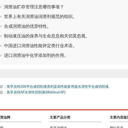
润滑油贮存管理注意哪些事项？
世界上有关润滑油润滑剂规范的组织。
合成润滑油的优异特性。
制动液压油的保养与生命息息相关切莫忽视。
中国进口润滑油性能评定类行业术语。
进口润滑油中化学添加剂的作用。
篇：
美孚克特200半合成切削液系列是高性能多用途水溶性半合成切削液。
篇：
美孚克特AF水溶性切削液(Mobilcut AF)
滑油网
主要产品分类
主要内容版