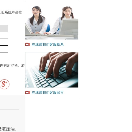
延长系统寿命推
在线跟我们客服联系
内有所浮动。若
在线跟我们客服留言
燃液压油。