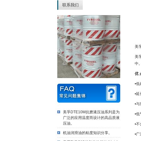
联系我们
美孚
美
中
优 
•
•
•
美孚DTE10M抗磨液压油系列是为
•
广泛的应用温度而设计的高品质液
压油。
•
机油润滑油的粘度知识分享。
•