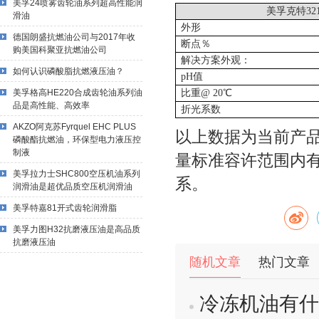
美孚24喷雾齿轮油系列超高性能润
美孚克特
32
滑油
外形
德国朗盛抗燃油公司与2017年收
断点％
购美国科聚亚抗燃油公司
解决方案外观：
如何认识磷酸脂抗燃液压油？
pH
值
美孚格高HE220合成齿轮油系列油
比重
@ 20℃
品是高性能、高效率
折光系数
AKZO阿克苏Fyrquel EHC PLUS
以上数据为当前产
磷酸酯抗燃油，环保型电力液压控
制液
量标准容许范围内
美孚拉力士SHC800空压机油系列
系。
润滑油是超优品质空压机润滑油
美孚特嘉81开式齿轮润滑脂
美孚力图H32抗磨液压油是高品质
抗磨液压油
随机文章
热门文章
冷冻机油有什