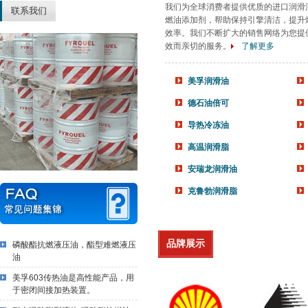
我们为全球消费者提供优质的进口润滑
联系我们
燃油添加剂，帮助保持引擎清洁，提升
效率。我们不断扩大的销售网络为您提
效而亲切的服务。
了解更多
美孚润滑油
德石油倍可
导热冷冻油
高温润滑脂
安瑞龙润滑油
克鲁勃润滑脂
品牌展示
磷酸酯抗燃液压油，酯型难燃液压
油
美孚603传热油是高性能产品，用
于密闭间接加热装置。