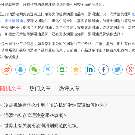
一性能就变差，只有适当的选择才能得到性能相对较全面的润滑油。
国进口润滑油网免费送货上门服务为你提供润滑油品牌，润滑油知识，润滑油代理和
壳
油
，
美孚润滑油
，安瑞龙润滑油，道达尔润滑油，嘉实多润滑油，加德士润滑油等润滑
；中石油网不仅提供了壳牌润滑油，美孚润滑油，安瑞龙润滑油，道达尔润滑油，嘉实
油，加德士润滑油等润滑油品牌，还有更多润滑油知识，润滑油品牌供你选择！
上是公司行业产品信息，如果您对本公司的润滑油产品价格、厂家、型号、图片有什么
，请联系我们获取润滑油产品的最新信息，目前由于产品过多详细了解请来电咨询，欢
客户洽谈业务。
随机文章
热门文章
热评文章
冷冻机油有什么作用？冷冻机润滑油应该如何挑选？
润滑油贮存管理注意哪些事项？
世界上有关润滑油润滑剂规范的组织。