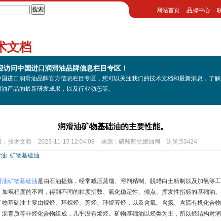
网站首页
品牌中心
术文档
迎访问中国进口润滑油品牌信息栏目专区！
中国进口润滑油品牌官方信息栏目专区，您可以关注我们的技术文档和最新消息，了解
滑油产品的最新研发成果，以及行业动态等。
润滑油矿物基础油的主要性能。
目：
技术文档
2023-11-15 12:04:08
来源：
磷酸酯抗燃油网
浏览:53424
滑油
矿物基础油
滑油
矿物基础油
是由石油提炼，经常减压蒸馏、溶剂精制、脱蜡白土精制以及加氢等工
，加氢程度的不同，得到不同的粘度指数、氧化稳定性、倾点、挥发性指标的基础油。
矿物基础油主要由烷烃、环烷烃、芳烃、环烷芳烃，以及含氧、含氮、含硫有机化合物
、沥青质等非烃化合物组成，几乎没有烯烃。矿物基础油以烃类为主，所以烃结构对润