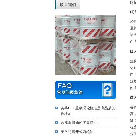
的
联系我们
(1
烃
量
最
而
(2
烃
达
而
烷
的
(3
各
美孚DTE重级涡轮机油是高品质的
循环油
高
凝
合成润滑油的优异特性。
程
美孚特嘉开式齿轮油
分