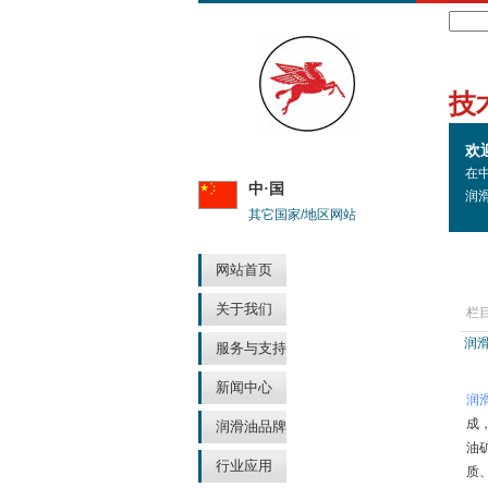
Search
技
欢
在
中·国
润
其它国家/地区网站
网站首页
关于我们
栏
润
服务与支持
新闻中心
润
成
润滑油品牌
油
行业应用
质