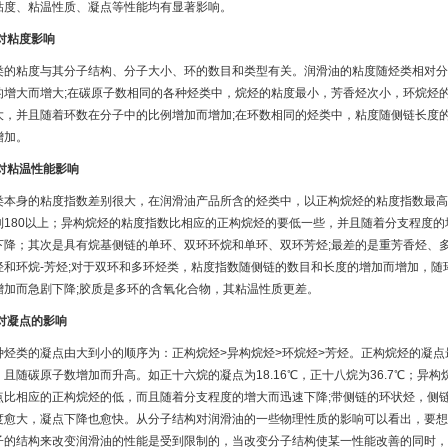
粘度、粘温性质、凝点等性能均有显著影响。
)对粘度影响
类的粘度与其分子结构、分子大小、环的数目和类型有关。润滑油的粘度随烃类相对分
的增大而增大;在碳原子数相同的各种烃类中，烷烃的粘度最小，芳香烃次小，环烷烃
大，并且随着环数在分子中的比例增加而增加;在环数相同的烃类中，粘度随侧链长度
增加。
)对粘温性能影响
类本身的粘度指数差别很大，在润滑油产品所含的烃类中，以正构烷烃的粘度指数最高
到180以上；异构烷烃的粘度指数比相应的正构烷烃的要低一些，并且随着分支程度的
下降；其次是具有烷基侧链的单环、双环环烷和单环、双环芳烃;最差的是重芳香烃、
烃和环烷-芳烃;对于双环和多环烃类，粘度指数随侧链的数目和长度的增加而增加，随
增加而急剧下降;胶质是多环的含氧化合物，其粘温性质更差。
)对凝点的影响
种烃类的凝点由大到小的顺序为：正构烷烃>异构烷烃>环烷烃>芳烃。正构烷烃的凝点
，且随碳原子数增加而升高。如正十六烷的凝点为18.16℃，正十八烷为36.7℃；异构
点比相应的正构烷烃的低，而且随着分支程度的增大而迅速下降;带侧链的环状烃，侧
度愈大，凝点下降也愈快。从分子结构对润滑油的一些物理性质的影响可以看出，要想
子的结构来改变润滑油的性能是受到限制的，当改变分子结构使某一性能改善的同时，