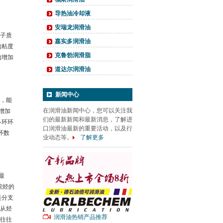
导热油冷却液
安瑞龙润滑油
子质
嘉实多润滑油
的粘度
克鲁勃润滑脂
的增加
道达尔润滑油
新闻中心
，能
在润滑油新闻中心，您可以关注我
增加
们的最新新闻和最新消息，了解进
多环环
口润滑油最新的重要活动，以及行
环数
业动态等。
了解更多
最
烷烃的
链分支
从烃
润滑油热销产品推荐
往往