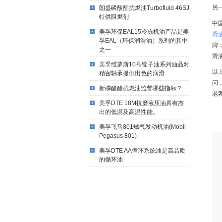
另
朗盛磷酸酯抗燃油Turbofluid 46SJ
特供阻燃剂
中
美孚环保EAL15冷冻机油产品是美
滑
孚EAL（环保润滑油）系列的其中
牌
之一
滑
美孚维萝斯10号锭子油系列油品对
以
精密轴承提供出色的润滑
问
新磷酸酯抗燃油监督哪些指标？
老
美孚DTE 18M抗磨液压油具有杰
出的低温及高温性能。
美孚飞马801燃气发动机油(Mobil
Pegasus 801)
美孚DTE AA循环系统油是高品质
的循环油