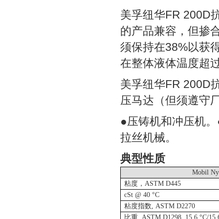
美孚纽华FR 20
的产品兼容，但掺合
须保持在38%以获
在整体液体温度超过
美孚纽华FR 20
压马达（但须遵守
●压铸机和冲压机。
拉丝机械。
典型性质
Mobil Ny
粘度，
ASTM D445
cSt @ 40 °C
粘度指数
, ASTM D2270
比重
, ASTM D1298, 15.6 °C/15.